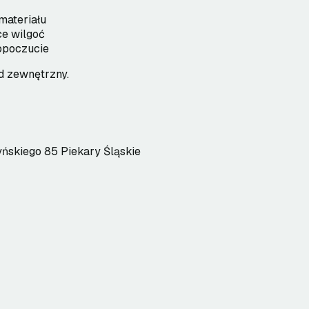
materiału
ce wilgoć
opoczucie
d zewnętrzny.
ńskiego 85 Piekary Śląskie